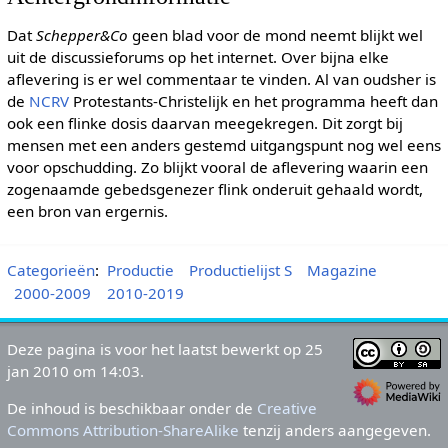
Dat
Schepper&Co
geen blad voor de mond neemt blijkt wel
uit de discussieforums op het internet. Over bijna elke
aflevering is er wel commentaar te vinden. Al van oudsher is
de
NCRV
Protestants-Christelijk en het programma heeft dan
ook een flinke dosis daarvan meegekregen. Dit zorgt bij
mensen met een anders gestemd uitgangspunt nog wel eens
voor opschudding. Zo blijkt vooral de aflevering waarin een
zogenaamde gebedsgenezer flink onderuit gehaald wordt,
een bron van ergernis.
Categorieën
:
Productie
Productielijst S
Magazine
2000-2009
2010-2019
Deze pagina is voor het laatst bewerkt op 25
jan 2010 om 14:03.
De inhoud is beschikbaar onder de
Creative
Commons Attribution-ShareAlike
tenzij anders aangegeven.