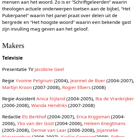
mensen aan het woord. Zo is er “Schriftgeleerden” waarin
theologen actuele onderwerpen toetsen aan de bijbel, “Het
Puberpanel” waarin het panel praat over delen uit de
bergrede en “Het hoogste woord” waarin een bekende gast
zijn invulling mag geven aan het geloof.
Makers
Televisie
Presentatie TV
Jacobine Geel
Regie
Yvonne Pelgrium
(2004),
Jeannet de Boer
(2004-2007),
Martijn Kroon
(2007-2008),
Rogier Elbers
(2008)
Regie-Assistent
Anica Nijland
(2004-2005),
Ria de Vrankrijker
(2006-2008),
Wanda Hendriks
(2007-2008)
Redactie
Els Berkhof
(2004-2007),
Erica Krijgsman
(2004-
2006),
Yko van der Gost
(2004-2006),
Heleen Knegtmans
(2005-2008),
Denise van Laar
(2006-2008),
Jojanneke
Nieuwenhuis
(2006-2007),
Karlijn Goossen
(2008),
Esther