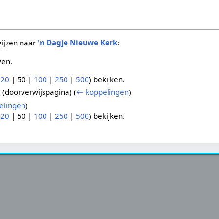
wijzen naar
'n Dagje Nieuwe Kerk
:
ven.
(
20
|
50
|
100
|
250
|
500
) bekijken.
k
(doorverwijspagina)
(
← koppelingen
)
elingen
)
(
20
|
50
|
100
|
250
|
500
) bekijken.