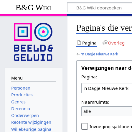
B&G Wiki
Pagina's die ve
Pagina
Overleg
←
'n Dagje Nieuwe Kerk
Verwijzingen naar d
Pagina:
Menu
Personen
Producties
Naamruimte:
Genres
Decennia
alle
Onderwerpen
Recente wijzigingen
Invoeging sjablone
Willekeurige pagina