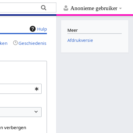
Anonieme gebruiker
Hulp
Meer
Afdrukversie
jken
Geschiedenis
en verbergen