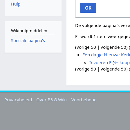
Hulp
OK
De volgende pagina's ver
Wikihulpmiddelen
Er wordt 1 item weergege
Speciale pagina's
(
vorige 50
|
volgende 50
) 
Een dagje Nieuwe Ker
Invoeren E
(
← kopp
(
vorige 50
|
volgende 50
) 
Privacybeleid
Over B&G Wiki
Voorbehoud