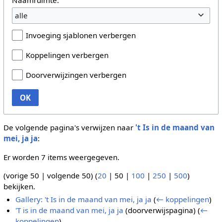
alle
Invoeging sjablonen verbergen
Koppelingen verbergen
Doorverwijzingen verbergen
OK
De volgende pagina's verwijzen naar
't Is in de maand van
mei, ja ja
:
Er worden 7 items weergegeven.
(
vorige 50
|
volgende 50
) (
20
|
50
|
100
|
250
|
500
)
bekijken.
Gallery: 't Is in de maand van mei, ja ja
(
← koppelingen
)
'T is in de maand van mei, ja ja
(doorverwijspagina)
(
←
koppelingen
)