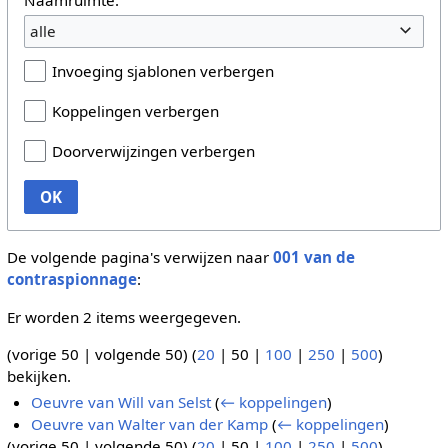
alle
Invoeging sjablonen verbergen
Koppelingen verbergen
Doorverwijzingen verbergen
OK
De volgende pagina's verwijzen naar
001 van de
contraspionnage
:
Er worden 2 items weergegeven.
(
vorige 50
|
volgende 50
) (
20
|
50
|
100
|
250
|
500
)
bekijken.
Oeuvre van Will van Selst
(
← koppelingen
)
Oeuvre van Walter van der Kamp
(
← koppelingen
)
(
vorige 50
|
volgende 50
) (
20
|
50
|
100
|
250
|
500
)