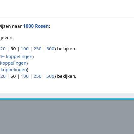
wijzen naar
1000 Rosen
:
geven.
(
20
|
50
|
100
|
250
|
500
) bekijken.
(
← koppelingen
)
koppelingen
)
koppelingen
)
(
20
|
50
|
100
|
250
|
500
) bekijken.