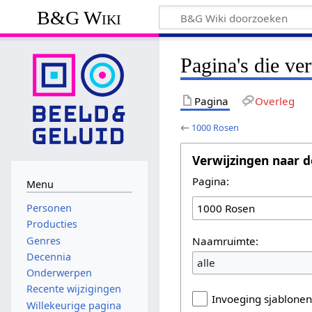
B&G Wiki
Pagina's die ve
Pagina
Overleg
←
1000 Rosen
Verwijzingen naar d
Pagina:
Menu
Personen
Producties
Naamruimte:
Genres
Decennia
alle
Onderwerpen
Recente wijzigingen
Invoeging sjablone
Willekeurige pagina