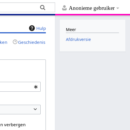
Anonieme gebruiker
Hulp
Meer
Afdrukversie
jken
Geschiedenis
en verbergen