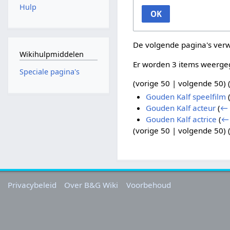
Hulp
OK
De volgende pagina's ver
Wikihulpmiddelen
Er worden 3 items weerge
Speciale pagina's
(
vorige 50
|
volgende 50
) 
Gouden Kalf speelfilm
Gouden Kalf acteur
(
← 
Gouden Kalf actrice
(
← 
(
vorige 50
|
volgende 50
) 
Privacybeleid
Over B&G Wiki
Voorbehoud