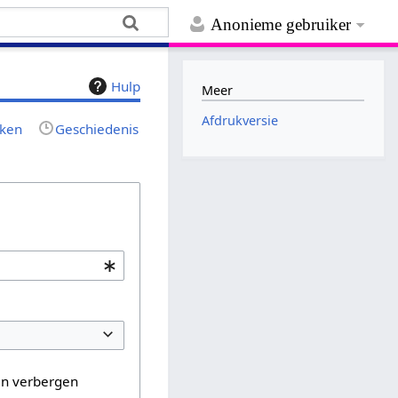
Anonieme gebruiker
Hulp
Meer
Afdrukversie
jken
Geschiedenis
en verbergen