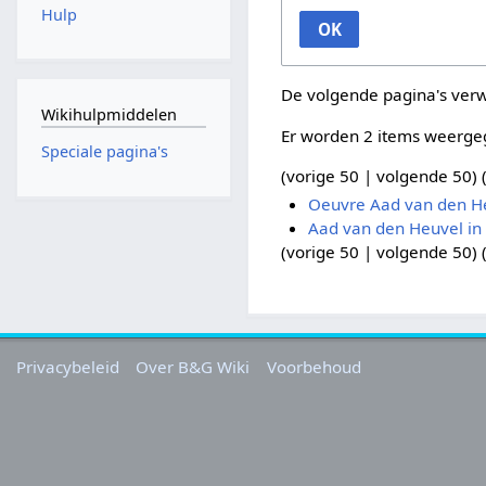
Hulp
OK
De volgende pagina's ver
Wikihulpmiddelen
Er worden 2 items weerge
Speciale pagina's
(
vorige 50
|
volgende 50
) 
Oeuvre Aad van den H
Aad van den Heuvel in
(
vorige 50
|
volgende 50
) 
Privacybeleid
Over B&G Wiki
Voorbehoud