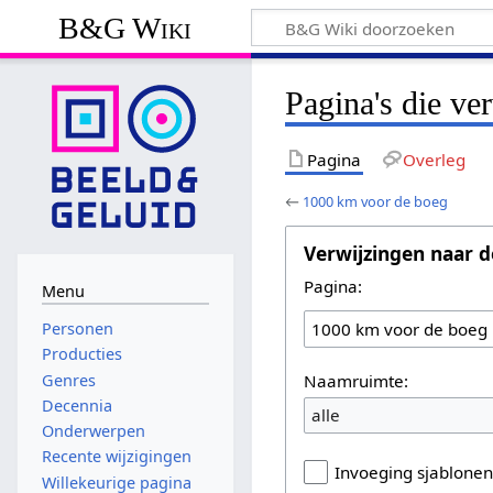
B&G Wiki
Pagina's die v
Pagina
Overleg
←
1000 km voor de boeg
Verwijzingen naar d
Pagina:
Menu
Personen
Producties
Naamruimte:
Genres
Decennia
alle
Onderwerpen
Recente wijzigingen
Invoeging sjablone
Willekeurige pagina