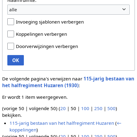
alle
Invoeging sjablonen verbergen
Koppelingen verbergen
Doorverwijzingen verbergen
OK
De volgende pagina's verwijzen naar
115-jarig bestaan van
het halfregiment Huzaren (1930)
:
Er wordt 1 item weergegeven.
(
vorige 50
|
volgende 50
) (
20
|
50
|
100
|
250
|
500
)
bekijken.
115-jarig bestaan van het halfregiment Huzaren
(
←
koppelingen
)
(
vorige 50
|
volgende 50
) (
20
|
50
|
100
|
250
|
500
)