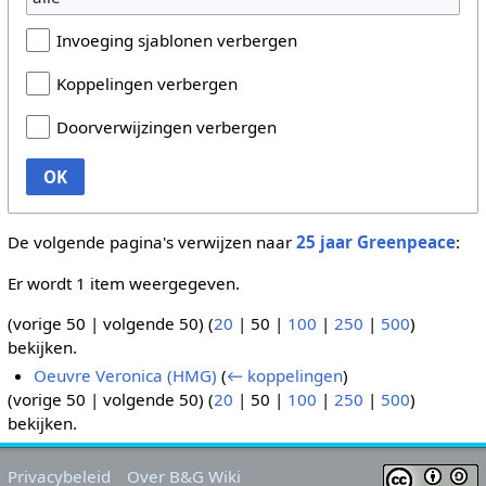
Invoeging sjablonen verbergen
Koppelingen verbergen
Doorverwijzingen verbergen
OK
De volgende pagina's verwijzen naar
25 jaar Greenpeace
:
Er wordt 1 item weergegeven.
(
vorige 50
|
volgende 50
) (
20
|
50
|
100
|
250
|
500
)
bekijken.
Oeuvre Veronica (HMG)
(
← koppelingen
)
(
vorige 50
|
volgende 50
) (
20
|
50
|
100
|
250
|
500
)
bekijken.
Privacybeleid
Over B&G Wiki