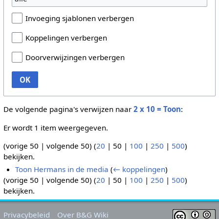
Invoeging sjablonen verbergen
Koppelingen verbergen
Doorverwijzingen verbergen
OK
De volgende pagina's verwijzen naar
2 x 10 = Toon
:
Er wordt 1 item weergegeven.
(
vorige 50
|
volgende 50
) (
20
|
50
|
100
|
250
|
500
)
bekijken.
Toon Hermans in de media
(
← koppelingen
)
(
vorige 50
|
volgende 50
) (
20
|
50
|
100
|
250
|
500
)
bekijken.
Privacybeleid
Over B&G Wiki