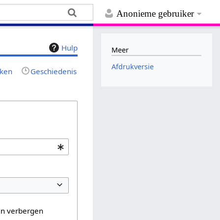
Anonieme gebruiker
Hulp
Meer
Afdrukversie
jken
Geschiedenis
en verbergen