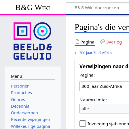
B&G Wiki
Pagina's die ve
Pagina
Overleg
←
300 jaar Zuid-Afrika
Verwijzingen naar d
Pagina:
Menu
Personen
Producties
Naamruimte:
Genres
Decennia
alle
Onderwerpen
Recente wijzigingen
Invoeging sjablone
Willekeurige pagina