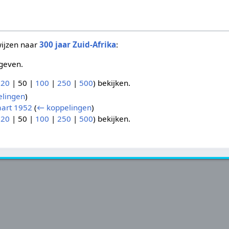
wijzen naar
300 jaar Zuid-Afrika
:
geven.
(
20
|
50
|
100
|
250
|
500
) bekijken.
lingen
)
aart 1952
(
← koppelingen
)
(
20
|
50
|
100
|
250
|
500
) bekijken.