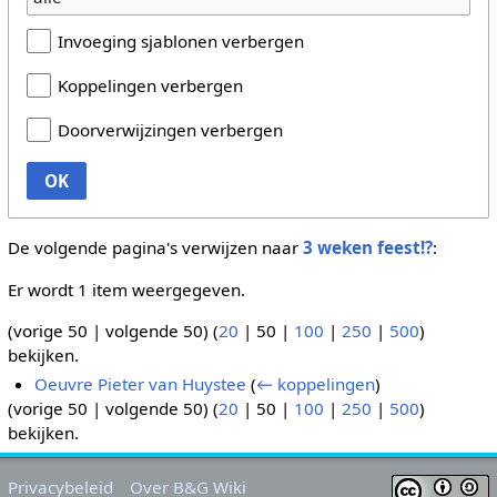
Invoeging sjablonen verbergen
Koppelingen verbergen
Doorverwijzingen verbergen
OK
De volgende pagina's verwijzen naar
3 weken feest!?
:
Er wordt 1 item weergegeven.
(
vorige 50
|
volgende 50
) (
20
|
50
|
100
|
250
|
500
)
bekijken.
Oeuvre Pieter van Huystee
(
← koppelingen
)
(
vorige 50
|
volgende 50
) (
20
|
50
|
100
|
250
|
500
)
bekijken.
Privacybeleid
Over B&G Wiki