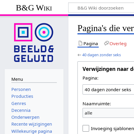
B&G Wiki
Pagina's die ve
Pagina
Overleg
←
40 dagen zonder seks
Verwijzingen naar d
Pagina:
Menu
Personen
Producties
Naamruimte:
Genres
Decennia
alle
Onderwerpen
Recente wijzigingen
Invoeging sjablone
Willekeurige pagina