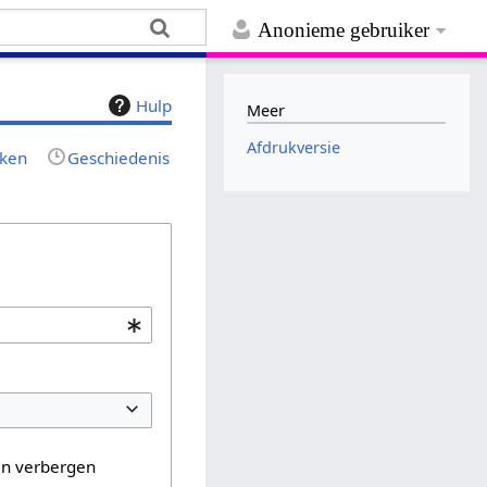
Anonieme gebruiker
Hulp
Meer
Afdrukversie
jken
Geschiedenis
en verbergen