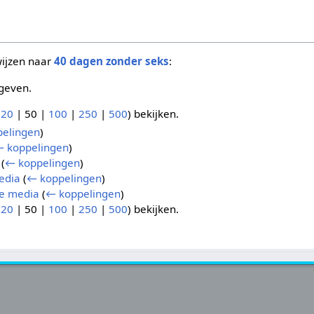
wijzen naar
40 dagen zonder seks
:
geven.
(
20
|
50
|
100
|
250
|
500
) bekijken.
elingen
)
 koppelingen
)
(
← koppelingen
)
edia
(
← koppelingen
)
de media
(
← koppelingen
)
(
20
|
50
|
100
|
250
|
500
) bekijken.