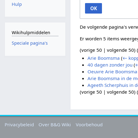
Hulp
OK
De volgende pagina's ver
Wikihulpmiddelen
Er worden 5 items weerge
Speciale pagina's
(
vorige 50
|
volgende 50
) 
Arie Boomsma
(
← kopp
40 dagen zonder jou
(
←
Oeuvre Arie Boomsma
Arie Boomsma in de m
Ageeth Scherphuis in 
(
vorige 50
|
volgende 50
) 
Privacybeleid
Over B&G Wiki
Voorbehoud