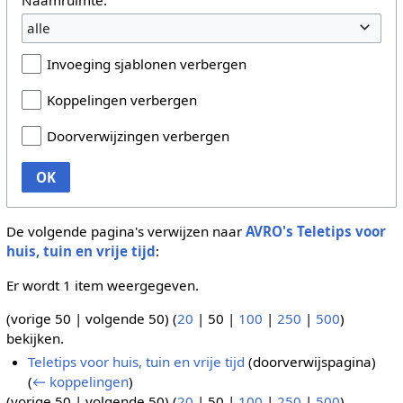
alle
Invoeging sjablonen verbergen
Koppelingen verbergen
Doorverwijzingen verbergen
OK
De volgende pagina's verwijzen naar
AVRO's Teletips voor
huis, tuin en vrije tijd
:
Er wordt 1 item weergegeven.
(
vorige 50
|
volgende 50
) (
20
|
50
|
100
|
250
|
500
)
bekijken.
Teletips voor huis, tuin en vrije tijd
(doorverwijspagina)
(
← koppelingen
)
(
vorige 50
|
volgende 50
) (
20
|
50
|
100
|
250
|
500
)