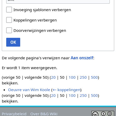
Invoeging sjablonen verbergen
Koppelingen verbergen
Doorverwijzingen verbergen
OK
De volgende pagina's verwijzen naar
Aan onszelf
:
Er wordt 1 item weergegeven.
(
vorige 50
|
volgende 50
) (
20
|
50
|
100
|
250
|
500
)
bekijken.
Oeuvre van Wim Koole
(
← koppelingen
)
(
vorige 50
|
volgende 50
) (
20
|
50
|
100
|
250
|
500
)
bekijken.
Privacybeleid
Over B&G Wiki