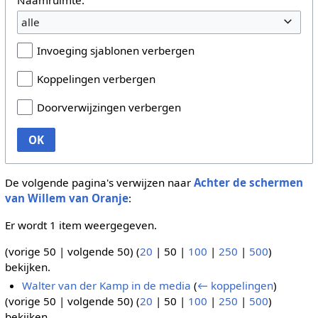
alle
Invoeging sjablonen verbergen
Koppelingen verbergen
Doorverwijzingen verbergen
OK
De volgende pagina's verwijzen naar
Achter de schermen
van Willem van Oranje
:
Er wordt 1 item weergegeven.
(
vorige 50
|
volgende 50
) (
20
|
50
|
100
|
250
|
500
)
bekijken.
Walter van der Kamp in de media
(
← koppelingen
)
(
vorige 50
|
volgende 50
) (
20
|
50
|
100
|
250
|
500
)
bekijken.