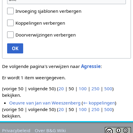
Invoeging sjablonen verbergen
Koppelingen verbergen
Doorverwijzingen verbergen
OK
De volgende pagina's verwijzen naar
Agressie
:
Er wordt 1 item weergegeven.
(
vorige 50
|
volgende 50
) (
20
|
50
|
100
|
250
|
500
)
bekijken.
Oeuvre van Jan van Weeszenberg
(
← koppelingen
)
(
vorige 50
|
volgende 50
) (
20
|
50
|
100
|
250
|
500
)
bekijken.
Privacybeleid
Over B&G Wiki