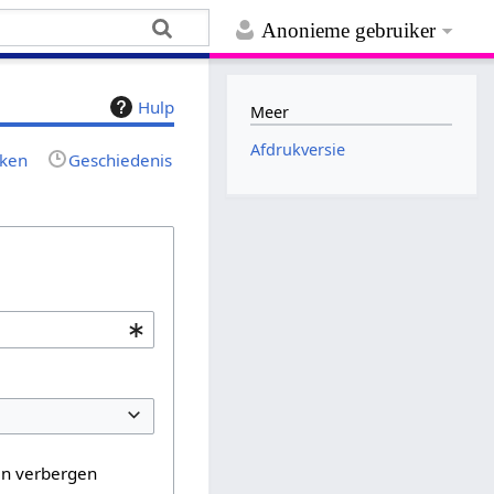
Anonieme gebruiker
Hulp
Meer
Afdrukversie
jken
Geschiedenis
en verbergen