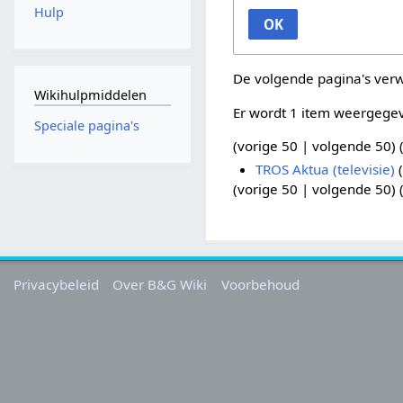
Hulp
OK
De volgende pagina's ver
Wikihulpmiddelen
Er wordt 1 item weergege
Speciale pagina's
(
vorige 50
|
volgende 50
) 
TROS Aktua (televisie)
(
(
vorige 50
|
volgende 50
) 
Privacybeleid
Over B&G Wiki
Voorbehoud