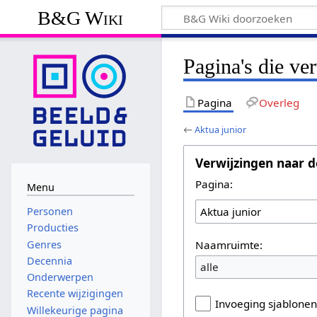
B&G Wiki
Pagina's die ve
Pagina
Overleg
←
Aktua junior
Verwijzingen naar d
Pagina:
Menu
Personen
Producties
Naamruimte:
Genres
Decennia
alle
Onderwerpen
Recente wijzigingen
Invoeging sjablone
Willekeurige pagina