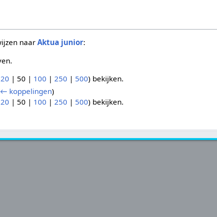
wijzen naar
Aktua junior
:
ven.
(
20
|
50
|
100
|
250
|
500
) bekijken.
← koppelingen
)
(
20
|
50
|
100
|
250
|
500
) bekijken.