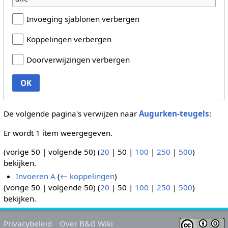
Invoeging sjablonen verbergen
Koppelingen verbergen
Doorverwijzingen verbergen
OK
De volgende pagina's verwijzen naar
Augurken-teugels
:
Er wordt 1 item weergegeven.
(
vorige 50
|
volgende 50
) (
20
|
50
|
100
|
250
|
500
)
bekijken.
Invoeren A
(
← koppelingen
)
(
vorige 50
|
volgende 50
) (
20
|
50
|
100
|
250
|
500
)
bekijken.
Privacybeleid
Over B&G Wiki