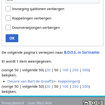
Invoeging sjablonen verbergen
Koppelingen verbergen
Doorverwijzingen verbergen
OK
De volgende pagina's verwijzen naar
B.O.O.S. in Suriname
:
Er wordt 1 item weergegeven.
(
vorige 50
|
volgende 50
) (
20
|
50
|
100
|
250
|
500
)
bekijken.
Oeuvre van Bart de Graaff
(
← koppelingen
)
(
vorige 50
|
volgende 50
) (
20
|
50
|
100
|
250
|
500
)
bekijken.
Privacybeleid
Over B&G Wiki