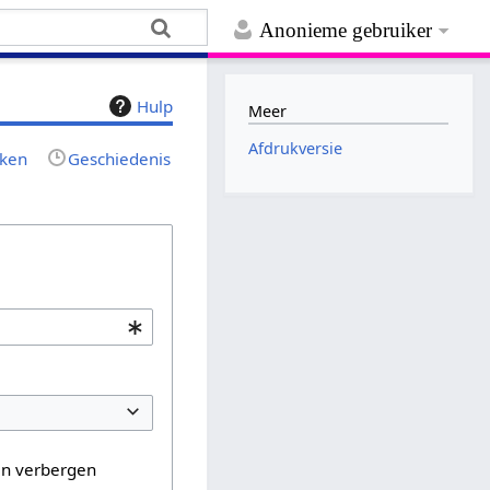
Anonieme gebruiker
Hulp
Meer
Afdrukversie
jken
Geschiedenis
en verbergen