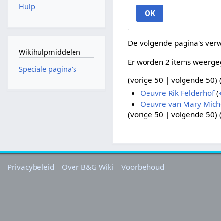
Hulp
OK
De volgende pagina's ver
Wikihulpmiddelen
Er worden 2 items weerge
Speciale pagina's
(
vorige 50
|
volgende 50
) 
Oeuvre Rik Felderhof
(
Oeuvre van Mary Mich
(
vorige 50
|
volgende 50
) 
Privacybeleid
Over B&G Wiki
Voorbehoud