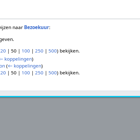
wijzen naar
Bezoekuur
:
geven.
(
20
|
50
|
100
|
250
|
500
) bekijken.
← koppelingen
)
on
(
← koppelingen
)
(
20
|
50
|
100
|
250
|
500
) bekijken.