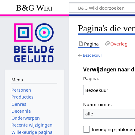
B&G Wiki
Pagina's die ve
Pagina
Overleg
←
Bezoekuur
Verwijzingen naar d
Pagina:
Menu
Personen
Producties
Naamruimte:
Genres
Decennia
alle
Onderwerpen
Recente wijzigingen
Invoeging sjablone
Willekeurige pagina