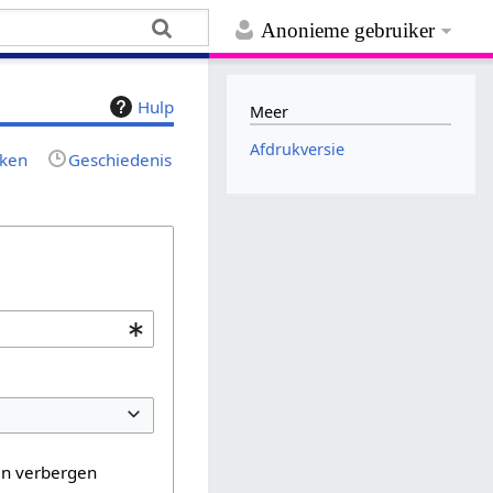
Anonieme gebruiker
Hulp
Meer
Afdrukversie
jken
Geschiedenis
en verbergen