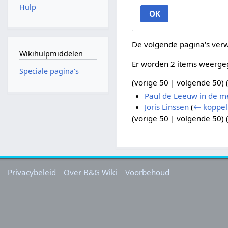
Hulp
OK
De volgende pagina's ver
Wikihulpmiddelen
Er worden 2 items weerge
Speciale pagina's
(
vorige 50
|
volgende 50
) 
Paul de Leeuw in de m
Joris Linssen
(
← koppel
(
vorige 50
|
volgende 50
) 
Privacybeleid
Over B&G Wiki
Voorbehoud