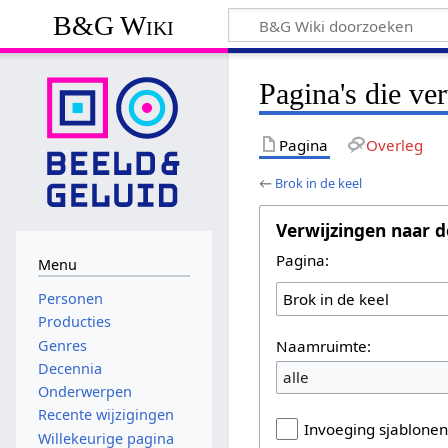
B&G Wiki
Pagina's die ve
Pagina
Overleg
←
Brok in de keel
Verwijzingen naar d
Pagina:
Menu
Personen
Producties
Naamruimte:
Genres
Decennia
alle
Onderwerpen
Recente wijzigingen
Invoeging sjablone
Willekeurige pagina