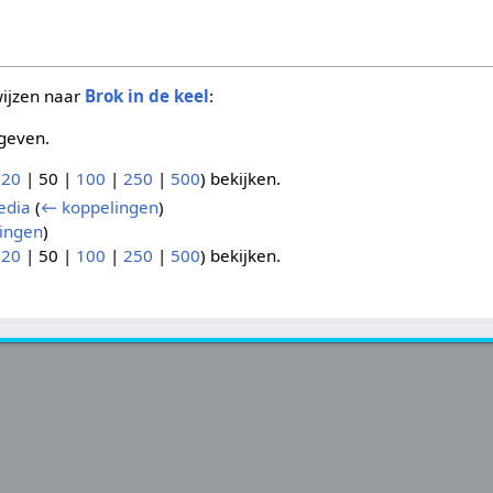
wijzen naar
Brok in de keel
:
geven.
(
20
|
50
|
100
|
250
|
500
) bekijken.
edia
(
← koppelingen
)
ingen
)
(
20
|
50
|
100
|
250
|
500
) bekijken.