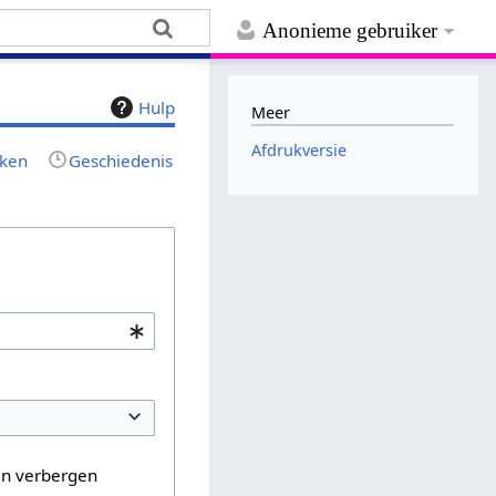
Anonieme gebruiker
Hulp
Meer
Afdrukversie
jken
Geschiedenis
en verbergen