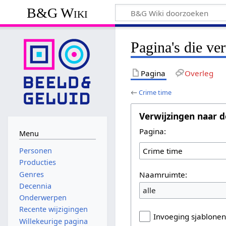
B&G Wiki
Pagina's die ve
Pagina
Overleg
←
Crime time
Verwijzingen naar d
Pagina:
Menu
Personen
Producties
Naamruimte:
Genres
Decennia
alle
Onderwerpen
Recente wijzigingen
Invoeging sjablone
Willekeurige pagina