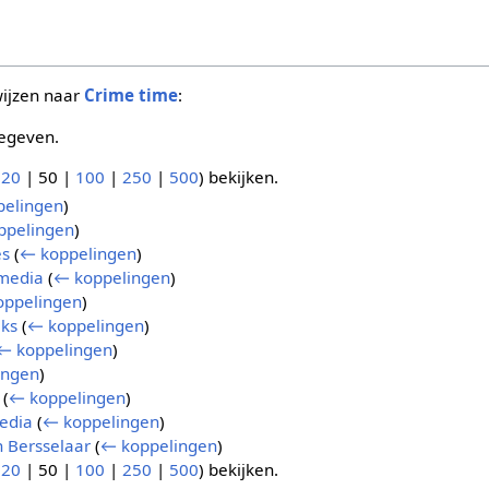
wijzen naar
Crime time
:
egeven.
(
20
|
50
|
100
|
250
|
500
) bekijken.
pelingen
)
ppelingen
)
es
(
← koppelingen
)
 media
(
← koppelingen
)
oppelingen
)
jks
(
← koppelingen
)
← koppelingen
)
ingen
)
(
← koppelingen
)
edia
(
← koppelingen
)
 Bersselaar
(
← koppelingen
)
(
20
|
50
|
100
|
250
|
500
) bekijken.