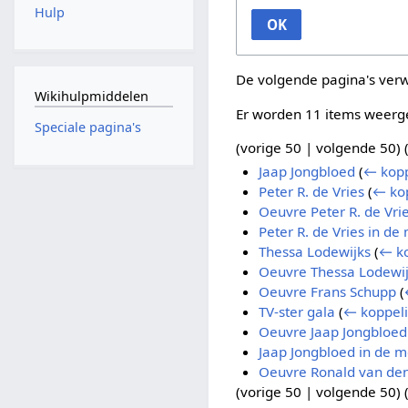
Hulp
OK
De volgende pagina's ver
Wikihulpmiddelen
Er worden 11 items weerg
Speciale pagina's
(
vorige 50
|
volgende 50
) 
Jaap Jongbloed
(
← kop
Peter R. de Vries
(
← ko
Oeuvre Peter R. de Vri
Peter R. de Vries in de
Thessa Lodewijks
(
← k
Oeuvre Thessa Lodewi
Oeuvre Frans Schupp
(
TV-ster gala
(
← koppel
Oeuvre Jaap Jongbloed
Jaap Jongbloed in de m
Oeuvre Ronald van den
(
vorige 50
|
volgende 50
) 