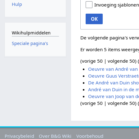
Hulp
Invoeging sjablone
OK
Wikihulpmiddelen
De volgende pagina's ver
Speciale pagina's
Er worden 5 items weerge
(
vorige 50
|
volgende 50
) 
Oeuvre van André van
Oeuvre Guus Verstraete
De André van Duin sho
André van Duin in de 
Oeuvre van Joop van d
(
vorige 50
|
volgende 50
) 
Privacybeleid
Over B&G Wiki
Voorbehoud