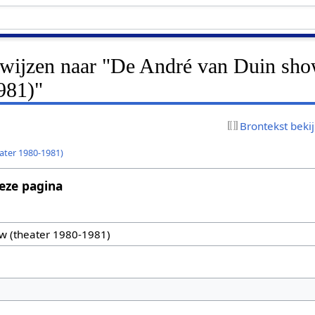
erwijzen naar "De André van Duin sh
981)"
Brontekst beki
ater 1980-1981)
eze pagina