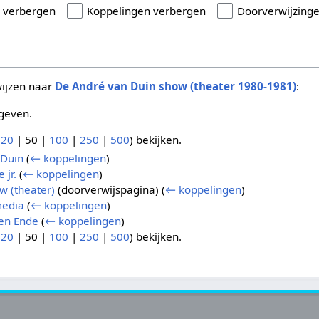
n verbergen
Koppelingen verbergen
Doorverwijzing
wijzen naar
De André van Duin show (theater 1980-1981)
:
geven.
(
20
|
50
|
100
|
250
|
500
) bekijken.
 Duin
(
← koppelingen
)
 jr.
(
← koppelingen
)
w (theater)
(doorverwijspagina)
(
← koppelingen
)
media
(
← koppelingen
)
en Ende
(
← koppelingen
)
(
20
|
50
|
100
|
250
|
500
) bekijken.