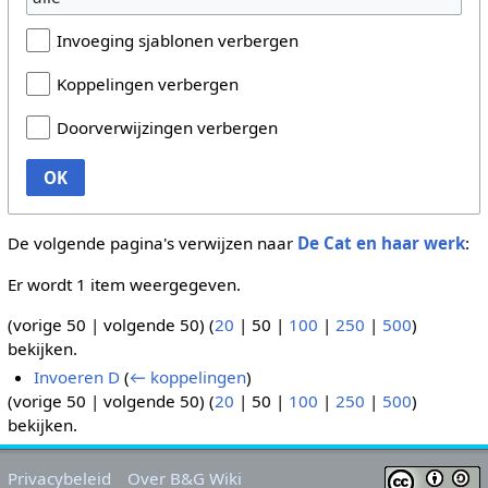
Invoeging sjablonen verbergen
Koppelingen verbergen
Doorverwijzingen verbergen
OK
De volgende pagina's verwijzen naar
De Cat en haar werk
:
Er wordt 1 item weergegeven.
(
vorige 50
|
volgende 50
) (
20
|
50
|
100
|
250
|
500
)
bekijken.
Invoeren D
(
← koppelingen
)
(
vorige 50
|
volgende 50
) (
20
|
50
|
100
|
250
|
500
)
bekijken.
Privacybeleid
Over B&G Wiki