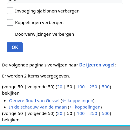
Invoeging sjablonen verbergen
Koppelingen verbergen
Doorverwijzingen verbergen
OK
De volgende pagina's verwijzen naar
De ijzeren vogel
:
Er worden 2 items weergegeven.
(
vorige 50
|
volgende 50
) (
20
|
50
|
100
|
250
|
500
)
bekijken.
Oeuvre Ruud van Gessel
(
← koppelingen
)
In de schaduw van de maan
(
← koppelingen
)
(
vorige 50
|
volgende 50
) (
20
|
50
|
100
|
250
|
500
)
bekijken.