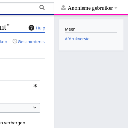
Anonieme gebruiker
nt"
Hulp
Meer
Afdrukversie
jken
Geschiedenis
en verbergen