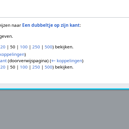
wijzen naar
Een dubbeltje op zijn kant
:
geven.
(
20
|
50
|
100
|
250
|
500
) bekijken.
koppelingen
)
Kant
(doorverwijspagina)
(
← koppelingen
)
(
20
|
50
|
100
|
250
|
500
) bekijken.