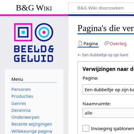
B&G Wiki
Pagina's die ve
Pagina
Overleg
←
Een dubbeltje op zijn kant
Verwijzingen naar d
Pagina:
Menu
Personen
Producties
Naamruimte:
Genres
Decennia
alle
Onderwerpen
Recente wijzigingen
Invoeging sjablone
Willekeurige pagina