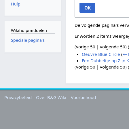
Hulp
OK
De volgende pagina's ver
Wikihulpmiddelen
Er worden 2 items weerge
Speciale pagina's
(
vorige 50
|
volgende 50
) 
Oeuvre Blue Circle
(
← 
Een Dubbeltje op Zijn 
(
vorige 50
|
volgende 50
) 
Privacybeleid
Over B&G Wiki
Voorbehoud