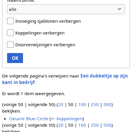
alle
Invoeging sjablonen verbergen
Koppelingen verbergen
Doorverwijzingen verbergen
OK
De volgende pagina's verwijzen naar
Een dubbeltje op zijn
kant in bedrijf
:
Er wordt 1 item weergegeven.
(
vorige 50
|
volgende 50
) (
20
|
50
|
100
|
250
|
500
)
bekijken.
Oeuvre Blue Circle
(
← koppelingen
)
(
vorige 50
|
volgende 50
) (
20
|
50
|
100
|
250
|
500
)
bekijken.