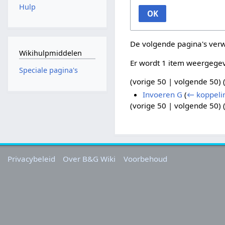
Hulp
OK
De volgende pagina's ver
Wikihulpmiddelen
Er wordt 1 item weergege
Speciale pagina's
(
vorige 50
|
volgende 50
) 
Invoeren G
(
← koppeli
(
vorige 50
|
volgende 50
) 
Privacybeleid
Over B&G Wiki
Voorbehoud