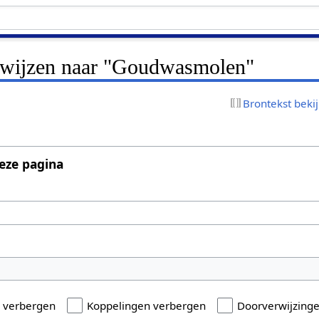
erwijzen naar "Goudwasmolen"
Brontekst beki
eze pagina
n verbergen
Koppelingen verbergen
Doorverwijzing