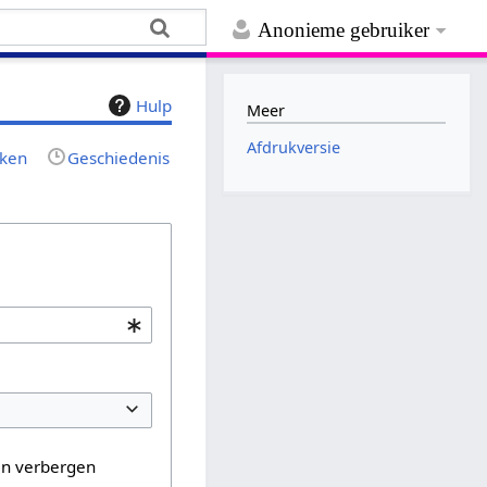
Anonieme gebruiker
Hulp
Meer
Afdrukversie
jken
Geschiedenis
en verbergen