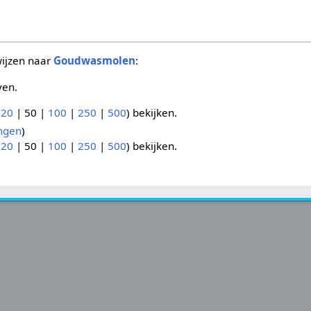
wijzen naar
Goudwasmolen
:
ven.
(
20
|
50
|
100
|
250
|
500
) bekijken.
ngen
)
(
20
|
50
|
100
|
250
|
500
) bekijken.