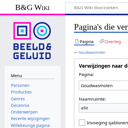
B&G Wiki
Pagina's die v
Pagina
Overleg
←
Goudwasmolen
Verwijzingen naar d
Pagina:
Menu
Personen
Producties
Naamruimte:
Genres
Decennia
alle
Onderwerpen
Recente wijzigingen
Invoeging sjablone
Willekeurige pagina