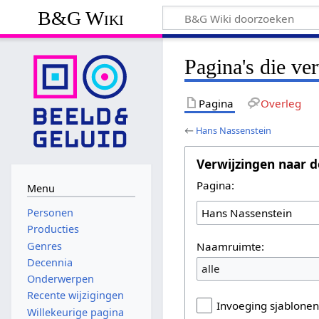
B&G Wiki
Pagina's die ve
Pagina
Overleg
←
Hans Nassenstein
Verwijzingen naar d
Pagina:
Menu
Personen
Producties
Naamruimte:
Genres
Decennia
alle
Onderwerpen
Recente wijzigingen
Invoeging sjablone
Willekeurige pagina