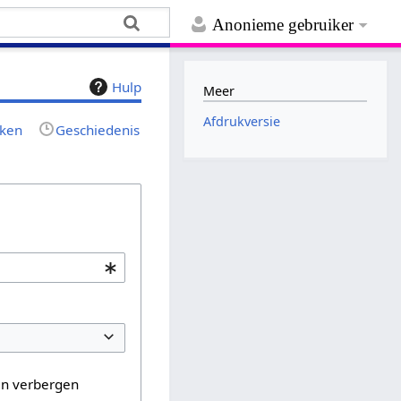
Anonieme gebruiker
Hulp
Meer
Afdrukversie
jken
Geschiedenis
en verbergen