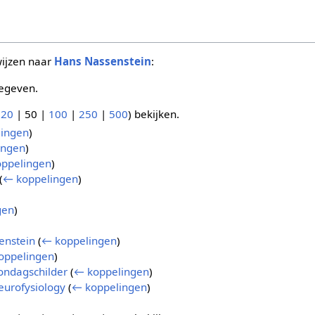
wijzen naar
Hans Nassenstein
:
egeven.
(
20
|
50
|
100
|
250
|
500
) bekijken.
ingen
)
ingen
)
ppelingen
)
(
← koppelingen
)
gen
)
enstein
(
← koppelingen
)
oppelingen
)
zondagschilder
(
← koppelingen
)
eurofysiology
(
← koppelingen
)