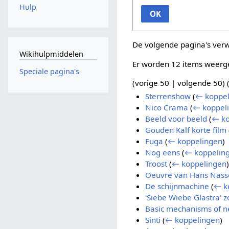
Hulp
OK
De volgende pagina's ver
Wikihulpmiddelen
Er worden 12 items weerg
Speciale pagina's
(
vorige 50
|
volgende 50
) 
Sterrenshow
(
← koppel
Nico Crama
(
← koppel
Beeld voor beeld
(
← ko
Gouden Kalf korte film
Fuga
(
← koppelingen
)
Nog eens
(
← koppelin
Troost
(
← koppelingen
)
Oeuvre van Hans Nass
De schijnmachine
(
← k
'Siebe Wiebe Glastra' 
Basic mechanisms of n
Sinti
(
← koppelingen
)