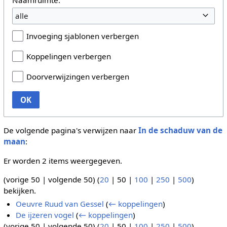
alle
Invoeging sjablonen verbergen
Koppelingen verbergen
Doorverwijzingen verbergen
OK
De volgende pagina's verwijzen naar
In de schaduw van de
maan
:
Er worden 2 items weergegeven.
(
vorige 50
|
volgende 50
) (
20
|
50
|
100
|
250
|
500
)
bekijken.
Oeuvre Ruud van Gessel
(
← koppelingen
)
De ijzeren vogel
(
← koppelingen
)
(
vorige 50
|
volgende 50
) (
20
|
50
|
100
|
250
|
500
)