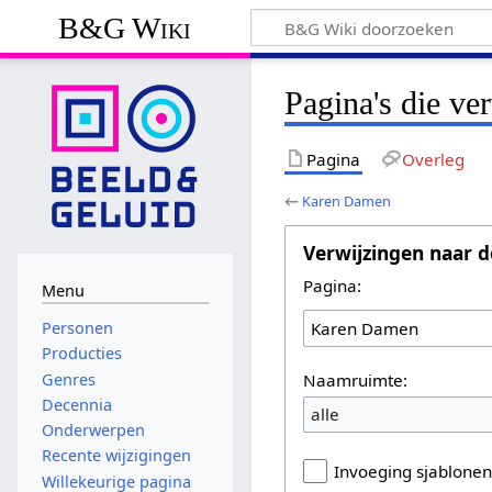
B&G Wiki
Pagina's die v
Pagina
Overleg
←
Karen Damen
Verwijzingen naar d
Pagina:
Menu
Personen
Producties
Naamruimte:
Genres
Decennia
alle
Onderwerpen
Recente wijzigingen
Invoeging sjablone
Willekeurige pagina