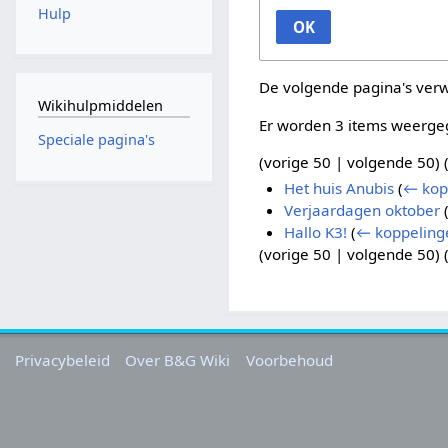
Hulp
OK
De volgende pagina's ver
Wikihulpmiddelen
Er worden 3 items weerge
Speciale pagina's
(
vorige 50
|
volgende 50
) 
Het huis Anubis
(
← kop
Verjaardagen oktober
Hallo K3!
(
← koppeling
(
vorige 50
|
volgende 50
) 
Privacybeleid
Over B&G Wiki
Voorbehoud