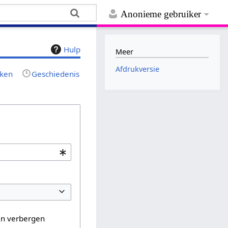
Anonieme gebruiker
Hulp
Meer
Afdrukversie
jken
Geschiedenis
en verbergen