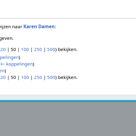
wijzen naar
Karen Damen
:
geven.
(
20
|
50
|
100
|
250
|
500
) bekijken.
pelingen
)
(
← koppelingen
)
en
)
(
20
|
50
|
100
|
250
|
500
) bekijken.