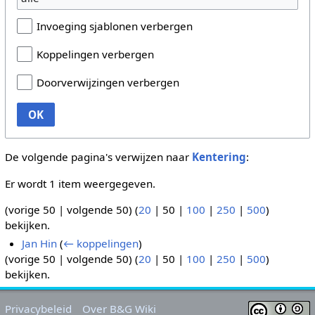
Invoeging sjablonen verbergen
Koppelingen verbergen
Doorverwijzingen verbergen
OK
De volgende pagina's verwijzen naar
Kentering
:
Er wordt 1 item weergegeven.
(
vorige 50
|
volgende 50
) (
20
|
50
|
100
|
250
|
500
)
bekijken.
Jan Hin
(
← koppelingen
)
(
vorige 50
|
volgende 50
) (
20
|
50
|
100
|
250
|
500
)
bekijken.
Privacybeleid
Over B&G Wiki