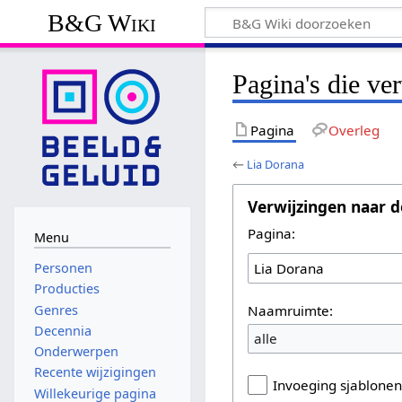
B&G Wiki
Pagina's die ve
Pagina
Overleg
←
Lia Dorana
Verwijzingen naar d
Pagina:
Menu
Personen
Producties
Naamruimte:
Genres
Decennia
alle
Onderwerpen
Recente wijzigingen
Invoeging sjablone
Willekeurige pagina