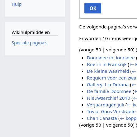
Hulp
OK
De volgende pagina's ver
Wikihulpmiddelen
Er worden 10 items weerg
Speciale pagina's
(
vorige 50
|
volgende 50
) 
Doorsnee in doorsnee
Boerin in Frankrijk
(
← k
De kleine waarheid
(
← 
Requiem voor een zwa
Gallery: Lia Dorana
(
← 
De familie Doorsnee
(
←
Nieuwsarchief 2010
(
←
Verjaardagen juli
(
← ko
Trivia: Guus Verstraete 
Chan Canasta
(
← kopp
(
vorige 50
|
volgende 50
) 