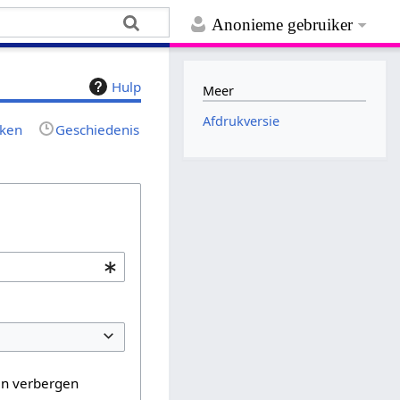
Anonieme gebruiker
Hulp
Meer
Afdrukversie
jken
Geschiedenis
en verbergen