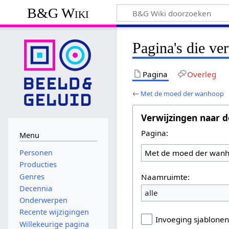
B&G Wiki
Pagina's die v
Pagina
Overleg
←
Met de moed der wanhoop
Verwijzingen naar d
Pagina:
Menu
Personen
Producties
Naamruimte:
Genres
Decennia
alle
Onderwerpen
Recente wijzigingen
Invoeging sjablone
Willekeurige pagina