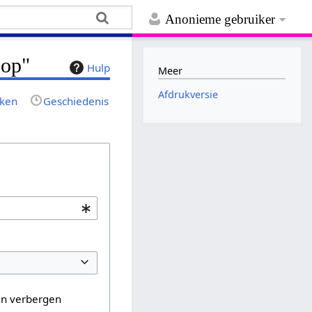
Anonieme gebruiker
oop"
Hulp
Meer
Afdrukversie
jken
Geschiedenis
en verbergen