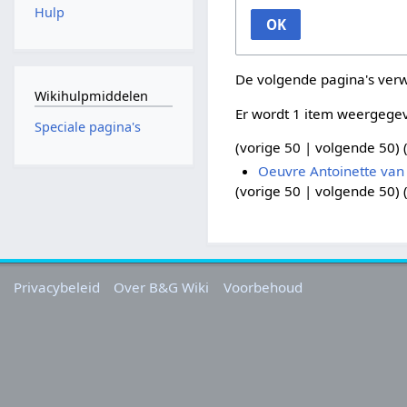
Hulp
OK
De volgende pagina's ver
Wikihulpmiddelen
Er wordt 1 item weergege
Speciale pagina's
(
vorige 50
|
volgende 50
) 
Oeuvre Antoinette van
(
vorige 50
|
volgende 50
) 
Privacybeleid
Over B&G Wiki
Voorbehoud