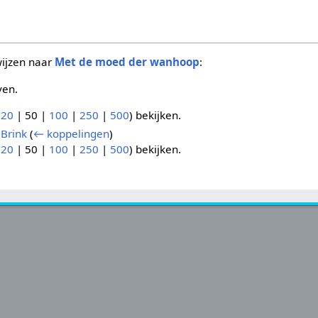
wijzen naar
Met de moed der wanhoop
:
ven.
(
20
|
50
|
100
|
250
|
500
) bekijken.
 Brink
(
← koppelingen
)
(
20
|
50
|
100
|
250
|
500
) bekijken.