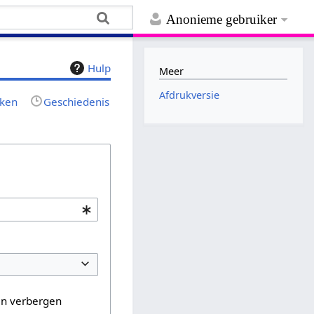
Anonieme gebruiker
Hulp
Meer
Afdrukversie
jken
Geschiedenis
en verbergen