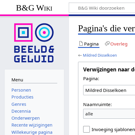
B&G Wiki
Pagina's die ve
Pagina
Overleg
←
Mildred Disselkoen
Verwijzingen naar d
Pagina:
Menu
Personen
Producties
Naamruimte:
Genres
Decennia
alle
Onderwerpen
Recente wijzigingen
Invoeging sjablone
Willekeurige pagina