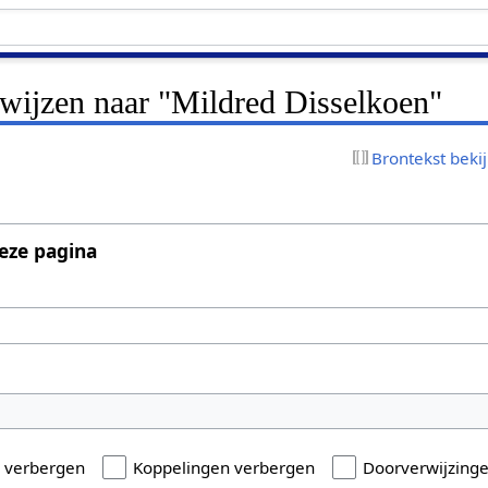
rwijzen naar "Mildred Disselkoen"
Brontekst beki
eze pagina
n verbergen
Koppelingen verbergen
Doorverwijzing