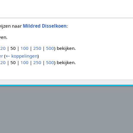
wijzen naar
Mildred Disselkoen
:
ven.
(
20
|
50
|
100
|
250
|
500
) bekijken.
er
(
← koppelingen
)
(
20
|
50
|
100
|
250
|
500
) bekijken.