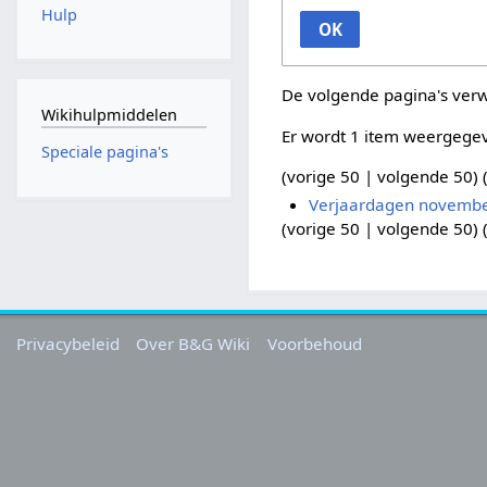
Hulp
OK
De volgende pagina's ver
Wikihulpmiddelen
Er wordt 1 item weergege
Speciale pagina's
(
vorige 50
|
volgende 50
) 
Verjaardagen novemb
(
vorige 50
|
volgende 50
) 
Privacybeleid
Over B&G Wiki
Voorbehoud