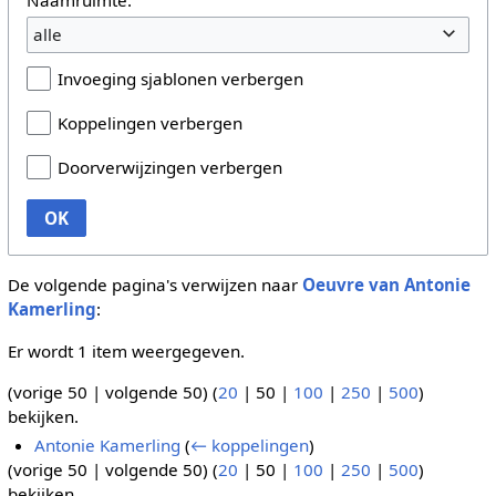
alle
Invoeging sjablonen verbergen
Koppelingen verbergen
Doorverwijzingen verbergen
OK
De volgende pagina's verwijzen naar
Oeuvre van Antonie
Kamerling
:
Er wordt 1 item weergegeven.
(
vorige 50
|
volgende 50
) (
20
|
50
|
100
|
250
|
500
)
bekijken.
Antonie Kamerling
(
← koppelingen
)
(
vorige 50
|
volgende 50
) (
20
|
50
|
100
|
250
|
500
)
bekijken.