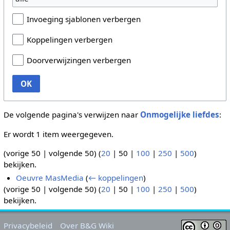
Invoeging sjablonen verbergen
Koppelingen verbergen
Doorverwijzingen verbergen
OK
De volgende pagina's verwijzen naar
Onmogelijke liefdes
:
Er wordt 1 item weergegeven.
(
vorige 50
|
volgende 50
) (
20
|
50
|
100
|
250
|
500
)
bekijken.
Oeuvre MasMedia
(
← koppelingen
)
(
vorige 50
|
volgende 50
) (
20
|
50
|
100
|
250
|
500
)
bekijken.
Privacybeleid
Over B&G Wiki