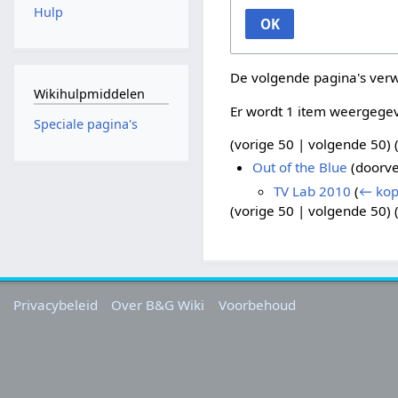
Hulp
OK
De volgende pagina's ver
Wikihulpmiddelen
Er wordt 1 item weergege
Speciale pagina's
(
vorige 50
|
volgende 50
) 
Out of the Blue
(doorve
TV Lab 2010
(
← kop
(
vorige 50
|
volgende 50
) 
Privacybeleid
Over B&G Wiki
Voorbehoud