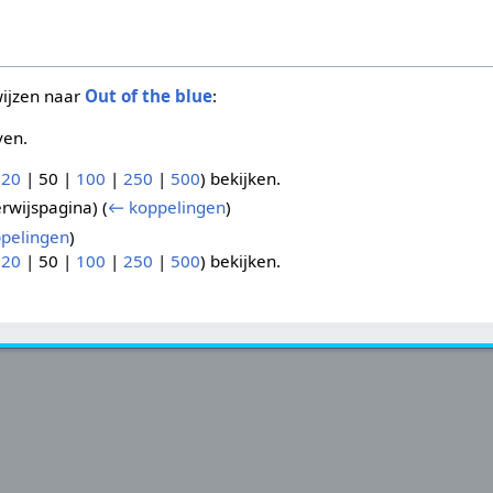
wijzen naar
Out of the blue
:
ven.
(
20
|
50
|
100
|
250
|
500
) bekijken.
rwijspagina)
(
← koppelingen
)
pelingen
)
(
20
|
50
|
100
|
250
|
500
) bekijken.