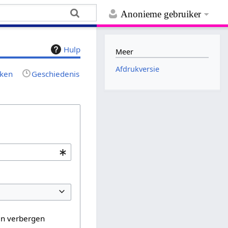
Anonieme gebruiker
Hulp
Meer
Afdrukversie
jken
Geschiedenis
en verbergen