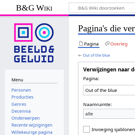
B&G Wiki
Pagina's die ve
Pagina
Overleg
←
Out of the blue
Verwijzingen naar d
Pagina:
Menu
Personen
Producties
Naamruimte:
Genres
Decennia
alle
Onderwerpen
Recente wijzigingen
Invoeging sjablone
Willekeurige pagina