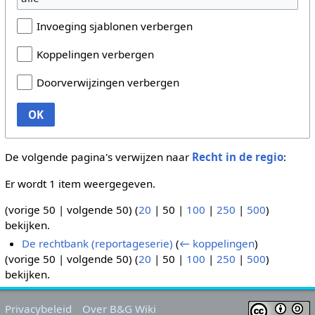
Invoeging sjablonen verbergen
Koppelingen verbergen
Doorverwijzingen verbergen
OK
De volgende pagina's verwijzen naar
Recht in de regio
:
Er wordt 1 item weergegeven.
(
vorige 50
|
volgende 50
) (
20
|
50
|
100
|
250
|
500
)
bekijken.
De rechtbank (reportageserie)
(
← koppelingen
)
(
vorige 50
|
volgende 50
) (
20
|
50
|
100
|
250
|
500
)
bekijken.
Privacybeleid
Over B&G Wiki