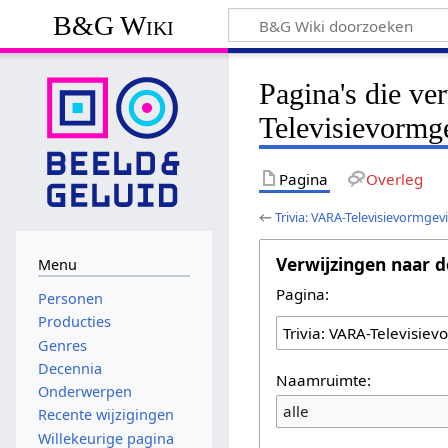
B&G Wiki
Pagina's die ve
Televisievormg
Pagina
Overleg
←
Trivia: VARA-Televisievormge
Verwijzingen naar d
Menu
Pagina:
Personen
Producties
Genres
Decennia
Naamruimte:
Onderwerpen
alle
Recente wijzigingen
Willekeurige pagina