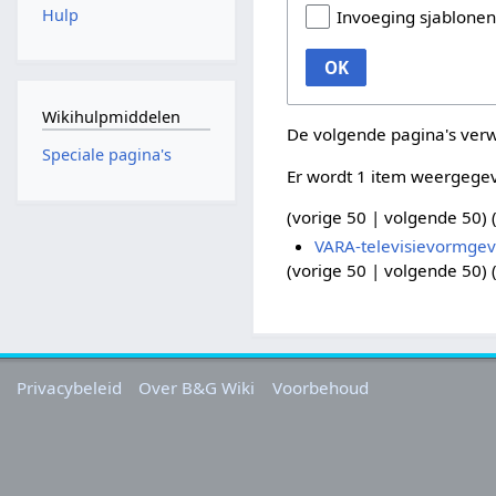
Hulp
Invoeging sjablone
OK
Wikihulpmiddelen
De volgende pagina's ver
Speciale pagina's
Er wordt 1 item weergege
(
vorige 50
|
volgende 50
) 
VARA-televisievormgev
(
vorige 50
|
volgende 50
) 
Privacybeleid
Over B&G Wiki
Voorbehoud