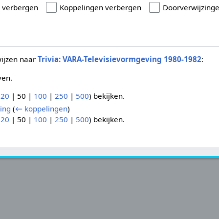
n verbergen
Koppelingen verbergen
Doorverwijzing
wijzen naar
Trivia: VARA-Televisievormgeving 1980-1982
:
ven.
(
20
|
50
|
100
|
250
|
500
) bekijken.
ing
(
← koppelingen
)
(
20
|
50
|
100
|
250
|
500
) bekijken.