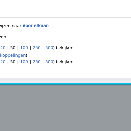
wijzen naar
Voor elkaar
:
ven.
(
20
|
50
|
100
|
250
|
500
) bekijken.
koppelingen
)
(
20
|
50
|
100
|
250
|
500
) bekijken.