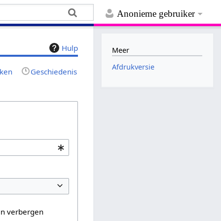
Anonieme gebruiker
Hulp
Meer
Afdrukversie
jken
Geschiedenis
en verbergen