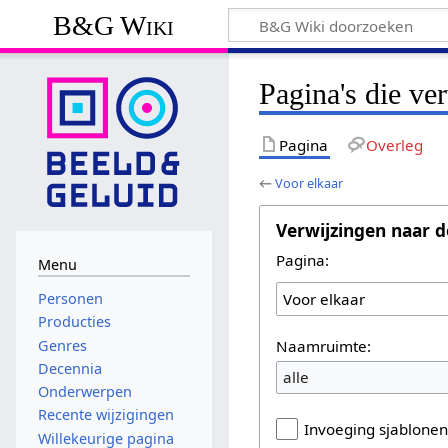
B&G Wiki
Pagina's die ve
Pagina
Overleg
←
Voor elkaar
Verwijzingen naar d
Pagina:
Menu
Personen
Producties
Naamruimte:
Genres
Decennia
alle
Onderwerpen
Recente wijzigingen
Invoeging sjablone
Willekeurige pagina