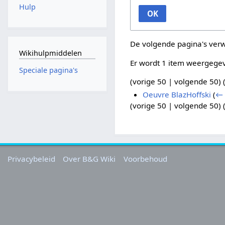
Hulp
OK
De volgende pagina's ver
Wikihulpmiddelen
Er wordt 1 item weergege
Speciale pagina's
(
vorige 50
|
volgende 50
) 
Oeuvre BlazHoffski
(
← 
(
vorige 50
|
volgende 50
) 
Privacybeleid
Over B&G Wiki
Voorbehoud