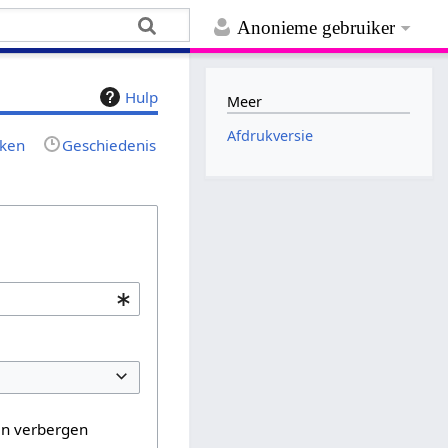
Anonieme gebruiker
Hulp
Meer
Afdrukversie
jken
Geschiedenis
en verbergen