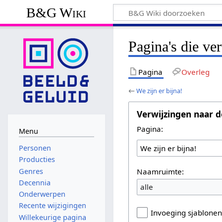
B&G Wiki
Pagina's die ve
Pagina
Overleg
←
We zijn er bijna!
Verwijzingen naar d
Pagina:
Menu
Personen
Producties
Naamruimte:
Genres
Decennia
alle
Onderwerpen
Recente wijzigingen
Invoeging sjablone
Willekeurige pagina