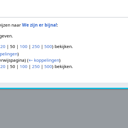
wijzen naar
We zijn er bijna!
:
geven.
(
20
|
50
|
100
|
250
|
500
) bekijken.
pelingen
)
rwijspagina)
(
← koppelingen
)
(
20
|
50
|
100
|
250
|
500
) bekijken.