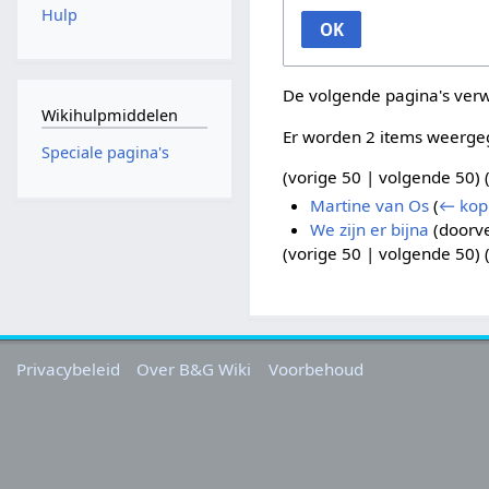
Hulp
OK
De volgende pagina's ver
Wikihulpmiddelen
Er worden 2 items weerge
Speciale pagina's
(
vorige 50
|
volgende 50
) 
Martine van Os
(
← kop
We zijn er bijna
(doorve
(
vorige 50
|
volgende 50
) 
Privacybeleid
Over B&G Wiki
Voorbehoud