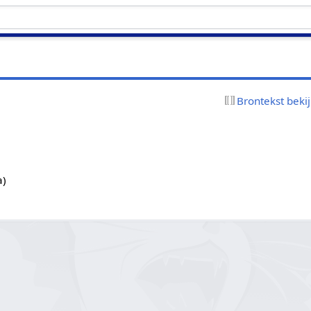
Brontekst beki
a)