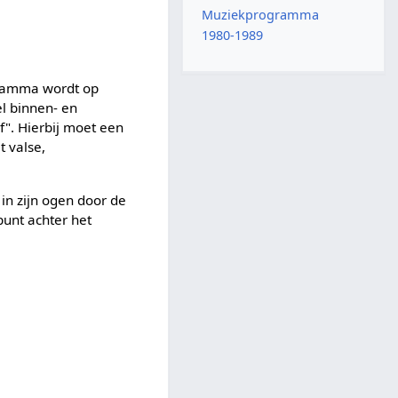
Muziekprogramma
1980-1989
gramma wordt op
l binnen- en
f". Hierbij moet een
t valse,
in zijn ogen door de
unt achter het