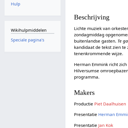
Hulp
Beschrijving
Lichte muziek van orkeste
Wikihulpmiddelen
zondagmiddag opgenomen o
Speciale pagina's
buitenlandse gasten.
Te g
kandidaat de tekst zien te
tenenkrommende wijze.
Herman Emmink richt zich 
Hilversumse omroepbazen t
programma.
Makers
Productie
Piet Daalhuisen
Presentatie
Herman Emmi
Presentatie
Jan Kok