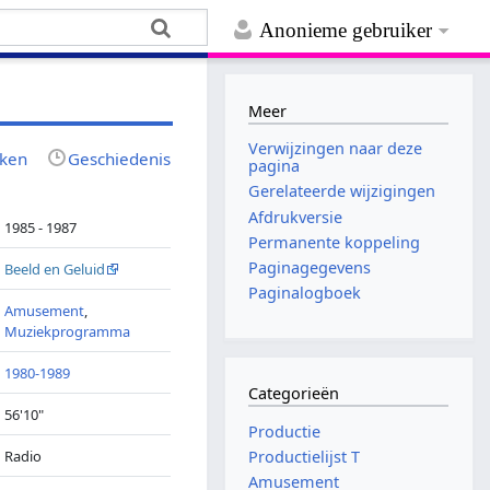
Anonieme gebruiker
Meer
Verwijzingen naar deze
jken
Geschiedenis
pagina
Gerelateerde wijzigingen
Afdrukversie
1985 - 1987
Permanente koppeling
Paginagegevens
Beeld en Geluid
Paginalogboek
Amusement
,
Muziekprogramma
1980-1989
Categorieën
56'10"
Productie
Radio
Productielijst T
Amusement