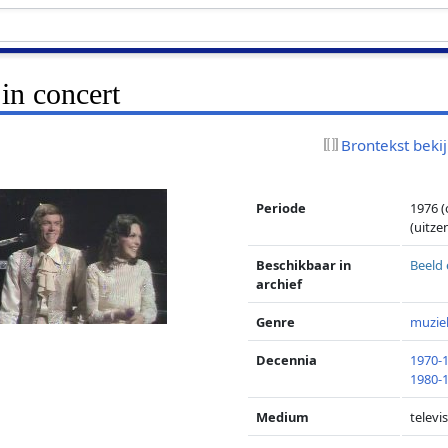
in concert
Brontekst beki
Periode
1976 
(uitze
Beschikbaar in
Beeld 
archief
Genre
muzi
Decennia
1970-
1980-
Medium
televis