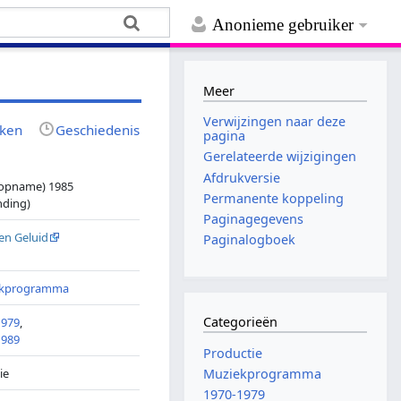
Anonieme gebruiker
Meer
Verwijzingen naar deze
jken
Geschiedenis
pagina
Gerelateerde wijzigingen
Afdrukversie
(opname) 1985
Permanente koppeling
nding)
Paginagegevens
en Geluid
Paginalogboek
ekprogramma
Categorieën
1979
,
1989
Productie
ie
Muziekprogramma
1970-1979