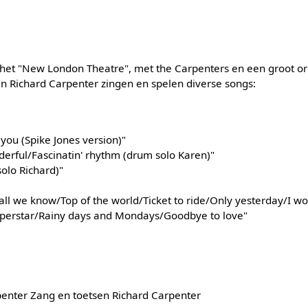
t "New London Theatre", met the Carpenters en een groot ork
en Richard Carpenter zingen en spelen diverse songs:
 you (Spike Jones version)"
derful/Fascinatin' rhythm (drum solo Karen)"
olo Richard)"
all we know/Top of the world/Ticket to ride/Only yesterday/I won
uperstar/Rainy days and Mondays/Goodbye to love"
enter Zang en toetsen Richard Carpenter