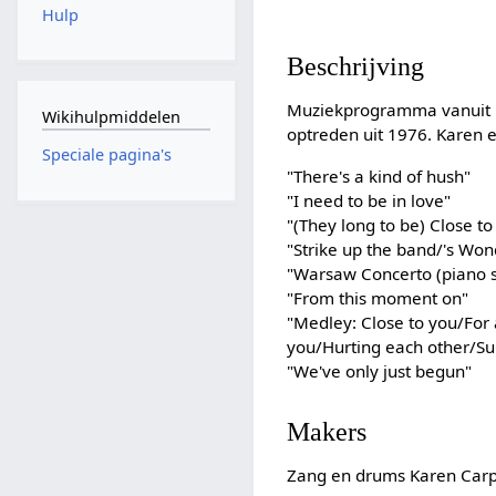
Hulp
Beschrijving
Muziekprogramma vanuit he
Wikihulpmiddelen
optreden uit 1976. Karen 
Speciale pagina's
"There's a kind of hush"
"I need to be in love"
"(They long to be) Close to
"Strike up the band/'s Won
"Warsaw Concerto (piano s
"From this moment on"
"Medley: Close to you/For 
you/Hurting each other/S
"We've only just begun"
Makers
Zang en drums Karen Carp