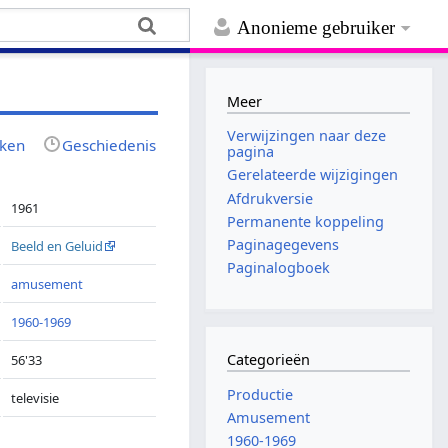
Anonieme gebruiker
Meer
Verwijzingen naar deze
jken
Geschiedenis
pagina
Gerelateerde wijzigingen
Afdrukversie
1961
Permanente koppeling
Paginagegevens
Beeld en Geluid
Paginalogboek
amusement
1960-1969
Categorieën
56'33
Productie
televisie
Amusement
1960-1969