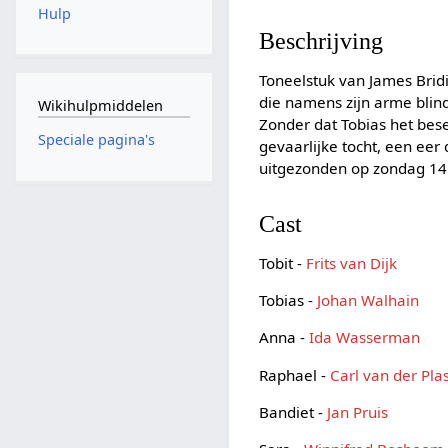
Hulp
Beschrijving
Toneelstuk van James Brid
die namens zijn arme blind
Wikihulpmiddelen
Zonder dat Tobias het be
Speciale pagina's
gevaarlijke tocht, een eer
uitgezonden op zondag 14
Cast
Tobit -
Frits van Dijk
Tobias -
Johan Walhain
Anna -
Ida Wasserman
Raphael -
Carl van der Pla
Bandiet -
Jan Pruis