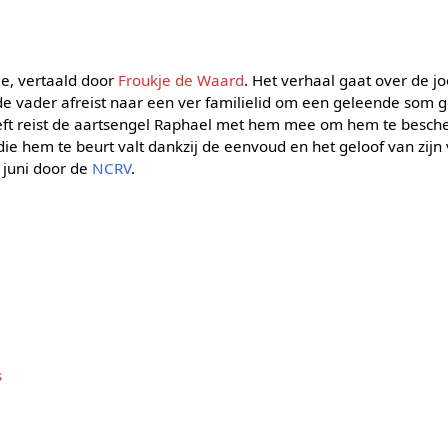
ie, vertaald door
Froukje de Waard
. Het verhaal gaat over de j
e vader afreist naar een ver familielid om een geleende som g
seft reist de aartsengel Raphael met hem mee om hem te besc
 die hem te beurt valt dankzij de eenvoud en het geloof van zijn
 juni door de
NCRV
.
s