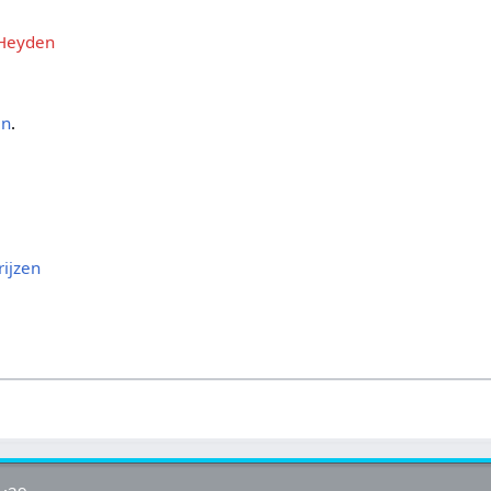
 Heyden
en
.
ijzen