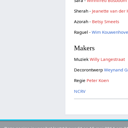
Sara -
Winnifred Bosboom
Sherah -
Jeanette van der
Azorah -
Betsy Smeets
Raguel -
Wim Kouwenhov
Makers
Muziek
Willy Langestraat
Decorontwerp
Weynand Gr
Regie
Peter Koen
NCRV