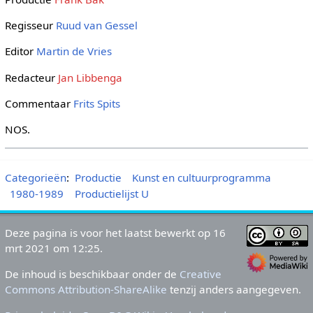
Regisseur
Ruud van Gessel
Editor
Martin de Vries
Redacteur
Jan Libbenga
Commentaar
Frits Spits
NOS.
Categorieën
:
Productie
Kunst en cultuurprogramma
1980-1989
Productielijst U
Deze pagina is voor het laatst bewerkt op 16
mrt 2021 om 12:25.
De inhoud is beschikbaar onder de
Creative
Commons Attribution-ShareAlike
tenzij anders aangegeven.