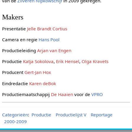
van de
Zilveren Nipkowschijf
in 2009 gekregen.
Makers
Presentatie
Jelle Brandt Cortius
Camera en regie
Hans Pool
Productieleiding
Arjan van Engen
Productie
Katja Sokolova
,
Erik Hensel
,
Olga Kravets
Producent
Gert-Jan Hox
Eindredactie
Karen deBok
Productiemaatschappij
De Haaien
voor de
VPRO
Categorieën
:
Productie
Productielijst V
Reportage
2000-2009