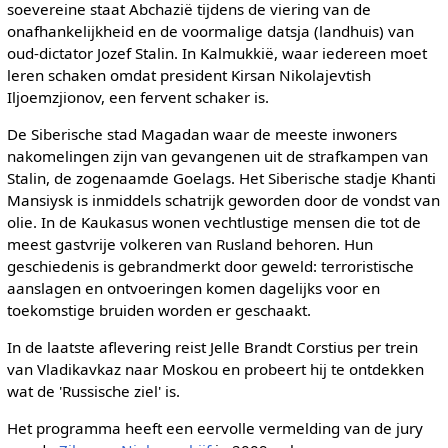
soevereine staat Abchazië tijdens de viering van de
onafhankelijkheid en de voormalige datsja (landhuis) van
oud-dictator Jozef Stalin. In Kalmukkië, waar iedereen moet
leren schaken omdat president Kirsan Nikolajevtish
Iljoemzjionov, een fervent schaker is.
De Siberische stad Magadan waar de meeste inwoners
nakomelingen zijn van gevangenen uit de strafkampen van
Stalin, de zogenaamde Goelags. Het Siberische stadje Khanti
Mansiysk is inmiddels schatrijk geworden door de vondst van
olie. In de Kaukasus wonen vechtlustige mensen die tot de
meest gastvrije volkeren van Rusland behoren. Hun
geschiedenis is gebrandmerkt door geweld: terroristische
aanslagen en ontvoeringen komen dagelijks voor en
toekomstige bruiden worden er geschaakt.
In de laatste aflevering reist Jelle Brandt Corstius per trein
van Vladikavkaz naar Moskou en probeert hij te ontdekken
wat de 'Russische ziel' is.
Het programma heeft een eervolle vermelding van de jury