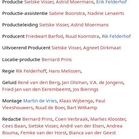
Productie
Sietske Visser
,
Astrid Moermans
,
Erik Felderhof
Productie-assistentie
Sabine Boonstra
,
Nadine Lenaerts
Productieleiding
Sietske Visser
,
Astrid Moermans
Producent
Friedwart Barfod
,
Ruud Koornstra
,
Rik Felderhof
Uitvoerend Producent
Sietske Visser
,
Agneet Dirkmaat
Locatie-productie
Bernard Prins
Regie
Rik Felderhoff
,
Hans Melissen
,
Geluid
René van den Berg
,
Jan Olsman
,
V.A. de Jongens
,
Fried-Jan van den Eerembeemt
,
Jos Bierings
Montage
Martin de Vries
,
Klaas Wijbenga
,
Paul
Vleeshouwers
,
Ruud de Boer
,
Bart Witkamp
Redactie
Bernard Prins
,
Coen Verbraak
,
Marlies Klooster
,
Cees Baan
,
Sietske Visser
,
André van der Elsen
,
Andrea
Bouma
,
Femke van der Horst
,
Bianca van der Geest